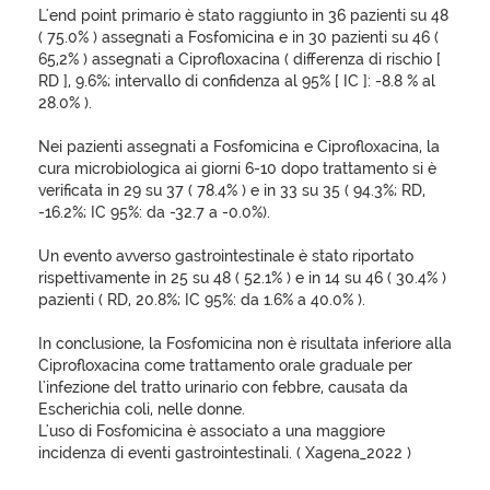
L'end point primario è stato raggiunto in 36 pazienti su 48
( 75.0% ) assegnati a Fosfomicina e in 30 pazienti su 46 (
65,2% ) assegnati a Ciprofloxacina ( differenza di rischio [
RD ], 9.6%; intervallo di confidenza al 95% [ IC ]: -8.8 % al
28.0% ).
Nei pazienti assegnati a Fosfomicina e Ciprofloxacina, la
cura microbiologica ai giorni 6-10 dopo trattamento si è
verificata in 29 su 37 ( 78.4% ) e in 33 su 35 ( 94.3%; RD,
-16.2%; IC 95%: da -32.7 a -0.0%).
Un evento avverso gastrointestinale è stato riportato
rispettivamente in 25 su 48 ( 52.1% ) e in 14 su 46 ( 30.4% )
pazienti ( RD, 20.8%; IC 95%: da 1.6% a 40.0% ).
In conclusione, la Fosfomicina non è risultata inferiore alla
Ciprofloxacina come trattamento orale graduale per
l'infezione del tratto urinario con febbre, causata da
Escherichia coli, nelle donne.
L'uso di Fosfomicina è associato a una maggiore
incidenza di eventi gastrointestinali. ( Xagena_2022 )