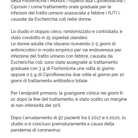
della Fosfomicina ( Monuril ) rispetto alla Ciprofloxacina (
Ciproxin ) come trattamento orale graduale per le
infezioni del tratto urinario asasociate a febbre ( fUTI ),
causate da Escherichia coli nelle donne.
Lo studio in doppio cieco, randomizzato e controllato, è
stato condotto in 15 ospedali olandesi.
Le donne adulte che stavano ricevendo 2-5 giorni di
antimicrobici in modo empirico per via endovenosa per
infezione del tratto urinario con febbre, causata da
Escherichia coli, sono state assegnate al trattamento
graduale con 3 g di Fosfomicina una volta al giorno
oppure 0.5 g di Ciprofloxacina due volte al giorno per 10
giorni di trattamento antibiotico totale.
Per l'endpoint primario, la guarigione clinica nei giorni 6-
10 dopo la fine del trattamento, è stato scelto un margine
di non-inferiorità del 10%.
Dopo l'arruolamento di 97 pazienti tra il 2017 e il 2020, lo
studio si è concluso prematuramente a causa della
pandemia di coronavirus.